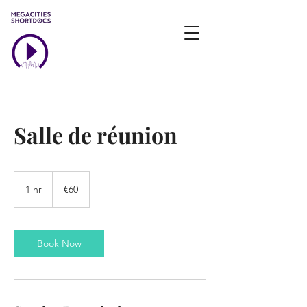
Salle de réunion
60
euros
1 hr
1
€60
h
Book Now